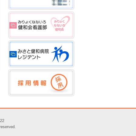
22
erved.