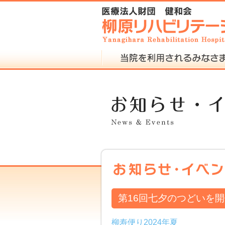
第16回七夕のつどいを
柳寿便り2024年夏