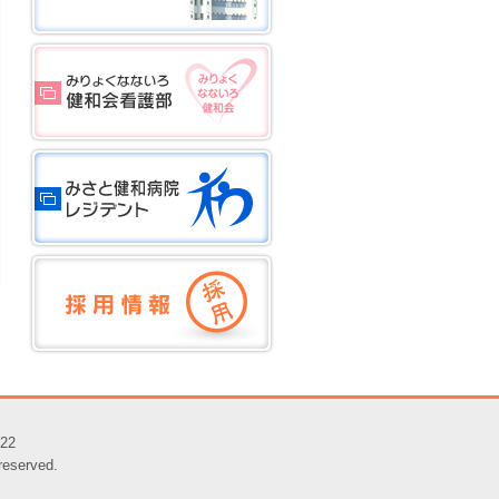
22
erved.